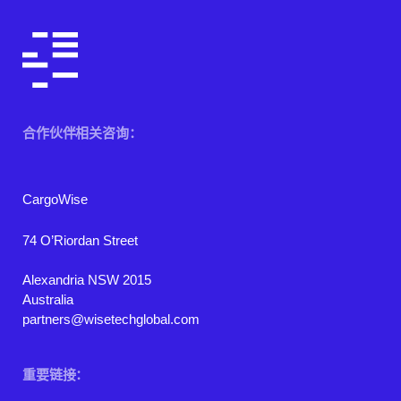
合作伙伴相关咨询：
‎CargoWise
74 O’Riordan Street
Alexandria NSW 2015
Australia
partners@wisetechglobal.com
重要链接：