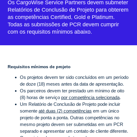
Os CargoWise Service Partners devem submeter
Relatórios de Conclusão de Projeto para obterem
as competências Certified, Gold e Platinum.
Todas as submissões de PCR devem cumprir
com os requisitos mínimos abaixo.
Requisitos mínimos de projeto
Os projetos devem ter sido concluídos em um período
de doze (18) meses antes da data de apresentação.
Os parceiros devem ter prestado um mínimo de oito
(8) horas de serviço
por competência selecionada
.
Um Relatório de Conclusão de Projeto pode incluir
somente
até duas (2) competências
em um único
projeto de ponta a ponta. Outras competências no
mesmo projeto devem ser submetidas em um PCR
separado e apresentar um contato de cliente diferente.